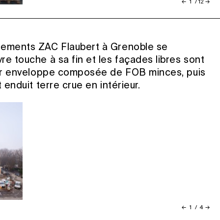
←
1
/
12
→
gements ZAC Flaubert à Grenoble se
re touche à sa fin et les façades libres sont
leur enveloppe composée de FOB minces, puis
t enduit terre crue en intérieur.
←
1
/
4
→